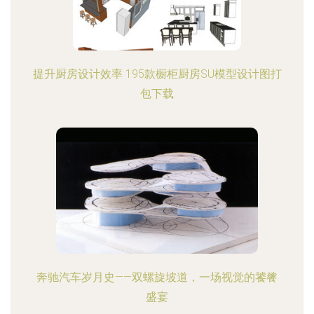
提升厨房设计效率 195款橱柜厨房SU模型设计图打
包下载
奔驰汽车岁月史——双螺旋坡道，一场视觉的饕餮
盛宴