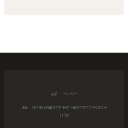
电话：1392057**
地址：浙江省杭州市滨江区长河街道滨兴路599号2幢5楼
510室